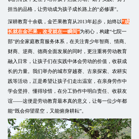
担当的品格，让劳动成为孩子成长路上的“必修课”。
深耕教育十余载，金芒果教育从2013年起步，始终以
“成
长就在金芒果，改变就在一瞬间”
为初心，构建“七院一
部”的全家庭教育服务体系，在关注青少年智商、情商、
财商、逆商、德商全面发展的同时，更注重将劳动教育
融入日常，让孩子们在实践中体会劳动的价值，收获成
长的力量。我们举办的城市穿越赛、古泉探索、农耕实
践等活动，正是希望让孩子们走出温室，在亲身劳作中
学会坚持、懂得珍惜，在分工协作中明白责任、收获友
谊——这便是劳动教育最本真的意义，让每一位少年都
能“既会仰望星空，又能俯身耕耘”。