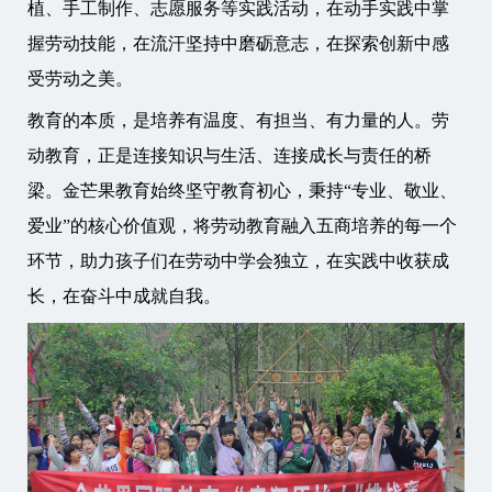
植、手工制作、志愿服务等实践活动，在动手实践中掌
握劳动技能，在流汗坚持中磨砺意志，在探索创新中感
受劳动之美。
教育的本质，是培养有温度、有担当、有力量的人。劳
动教育，正是连接知识与生活、连接成长与责任的桥
梁。金芒果教育始终坚守教育初心，秉持“专业、敬业、
爱业”的核心价值观，将劳动教育融入五商培养的每一个
环节，助力孩子们在劳动中学会独立，在实践中收获成
长，在奋斗中成就自我。