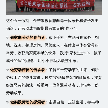
这个五一假期，金芒果教育想向每一位家长和孩子发出
倡议，让劳动成为假期最有意义的“作业”：
✨
做家庭劳动的参与者
：放下手机，主动分担家务，扫
地、洗碗、整理房间、照顾家人，在付出中体会父母的
辛劳，收获为家庭奉献的快乐，践行“家长进步1%，孩子
成长99%”的理念，用小小行动温暖整个家。
✨
做劳动精神的传承者
：了解五一劳动节的由来，倾听
劳模工匠的奋斗故事，树立“劳动最光荣”的价值观，摒弃
好逸恶劳的想法，尊重每一位普通劳动者，珍惜每一份
劳动成果。
✨
做实践劳动的探索者
：走进自然、走进生活，参与种