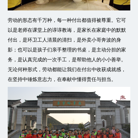
劳动的形态有千万种，每一种付出都值得被尊重。它可
以是老师在课堂上的谆谆教诲，是家长在家庭中的默默
付出，是环卫工人清晨的清扫，是外卖小哥奔波的身
影；也可以是孩子们亲手整理的书桌，是主动分担的家
务，是认真完成的一次手工，是帮助他人的小小善举。
无论何种形式，劳动都能让我们在付出中收获成就感，
在坚持中锤炼意志力，在奉献中懂得责任与担当。