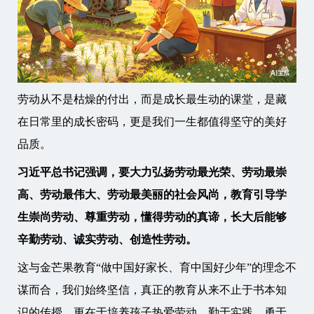
劳动从不是枯燥的付出，而是成长最生动的课堂，是藏
在日常里的成长密码，更是我们一生都值得坚守的美好
品质。
习近平总书记强调，要大力弘扬劳动最光荣、劳动最崇
高、劳动最伟大、劳动最美丽的社会风尚，教育引导学
生崇尚劳动、尊重劳动，懂得劳动的真谛，长大后能够
辛勤劳动、诚实劳动、创造性劳动。
这与金芒果教育“做中国好家长、育中国好少年”的理念不
谋而合，我们始终坚信，真正的教育从来不止于书本知
识的传授，更在于培养孩子热爱劳动、勤于实践、勇于